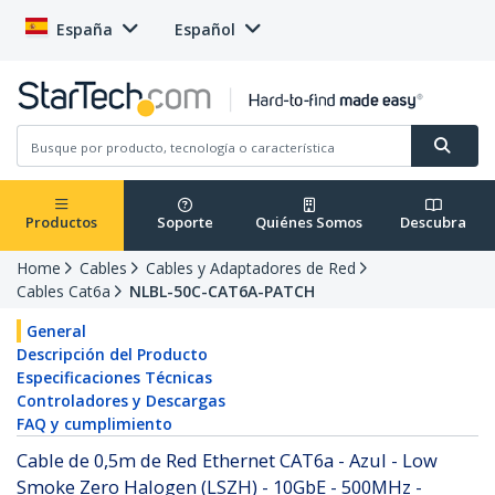
España
Español
Productos
Soporte
Quiénes Somos
Descubra
Home
Cables
Cables y Adaptadores de Red
Cables Cat6a
NLBL-50C-CAT6A-PATCH
General
Descripción del Producto
Especificaciones Técnicas
Controladores y Descargas
FAQ y cumplimiento
Cable de 0,5m de Red Ethernet CAT6a - Azul - Low
Smoke Zero Halogen (LSZH) - 10GbE - 500MHz -