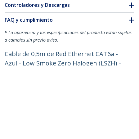
Controladores y Descargas
FAQ y cumplimiento
* La apariencia y las especificaciones del producto están sujetas
a cambios sin previo aviso.
Cable de 0,5m de Red Ethernet CAT6a -
Azul - Low Smoke Zero Halogen (LSZH) -
10GbE - 500MHz - PoE++ de 100W -
Snagless sin Pestillo - RJ-45 - Cable de
Red S/FTP
ID del Producto:
NLBL-50C-CAT6A-PATCH
Hágase Socio
Dónde comprar
StarTech.com
Sala de Prensa