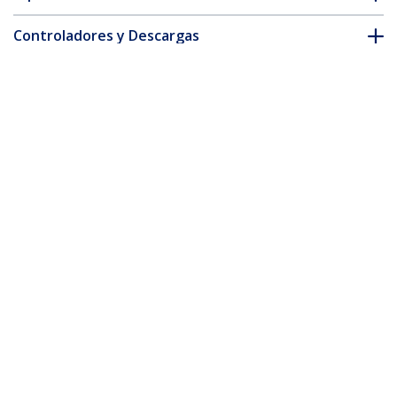
Controladores y Descargas
FAQ y cumplimiento
* La apariencia y las especificaciones del producto están sujetas
a cambios sin previo aviso.
También podría interesarle