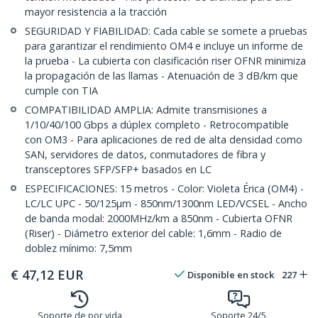
mayor resistencia a la tracción
SEGURIDAD Y FIABILIDAD: Cada cable se somete a pruebas
para garantizar el rendimiento OM4 e incluye un informe de
la prueba - La cubierta con clasificación riser OFNR minimiza
la propagación de las llamas - Atenuación de 3 dB/km que
cumple con TIA
COMPATIBILIDAD AMPLIA: Admite transmisiones a
1/10/40/100 Gbps a dúplex completo - Retrocompatible
con OM3 - Para aplicaciones de red de alta densidad como
SAN, servidores de datos, conmutadores de fibra y
transceptores SFP/SFP+ basados en LC
ESPECIFICACIONES: 15 metros - Color: Violeta Érica (OM4) -
LC/LC UPC - 50/125µm - 850nm/1300nm LED/VCSEL - Ancho
de banda modal: 2000MHz/km a 850nm - Cubierta OFNR
(Riser) - Diámetro exterior del cable: 1,6mm - Radio de
doblez mínimo: 7,5mm
€
47,12
EUR
Disponible en stock
227
Soporte de por vida
Soporte 24/5