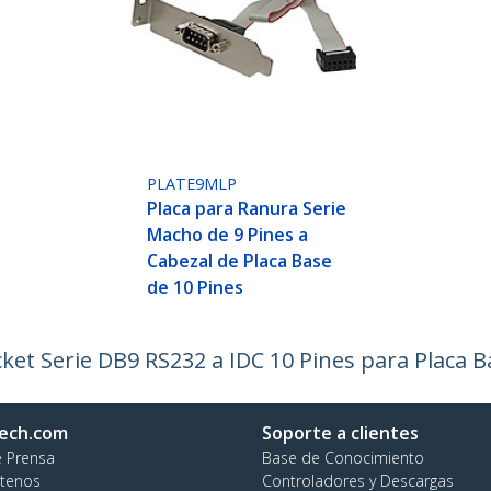
PLATE9MLP
Placa para Ranura Serie
Macho de 9 Pines a
Cabezal de Placa Base
de 10 Pines
t Serie DB9 RS232 a IDC 10 Pines para Placa Ba
ech.com
Soporte a clientes
e Prensa
Base de Conocimiento
tenos
Controladores y Descargas