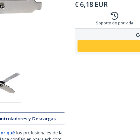
€
6,18
EUR
Soporte de por vida
C
ontroladores y Descargas
por qué
los profesionales de la
ática confían en StarTech.com