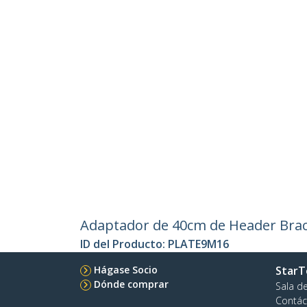
Adaptador de 40cm de Header Bracke
ID del Producto:
PLATE9M16
Hágase Socio
StarT
Dónde comprar
Sala d
Contác