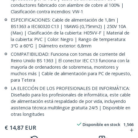
conductores fabricado con alambre de cobre al 100% |
Clasificación contra incendios: VW-1
ESPECIFICACIONES: Cable de alimentación de 1,8m |
BS1363 a IEC60320 C13 | 18AWG (0,75mm2) | 250V 10A
(Max) | Clasificación de la cubierta: H05VV-F | Material de
la cubierta: PVC | Color: Negro | Rango de temperatura:
3℃ a 60℃ | Diámetro exterior: 6,8mm
COMPATIBILIDAD: Funciona con tomas de corriente del
Reino Unido BS 1363 | El conector IEC C13 funciona con la
mayoría de ordenadores de sobremesa, monitores y
muchos más | Cable de alimentación para PC de repuesto,
para Tetera
LA ELECCIÓN DE LOS PROFESIONALES DE INFORMÁTICA:
Diseñado para los profesionales de informática, este cable
de alimentación está respaldado de por vida, incluyendo
asistencia técnica multilingüe gratuita 24/5 | Disponible en
otras longitudes
Disponible en stock
1,566
€
14,87
EUR