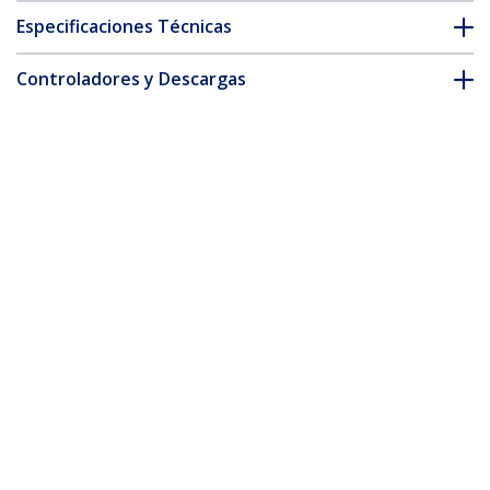
Especificaciones Técnicas
Controladores y Descargas
FAQ y cumplimiento
* La apariencia y las especificaciones del producto están sujetas
a cambios sin previo aviso.
Cable de 1,8m de Alimentación de
Ordenador, 18AWG, BS 1363 a C13, 10A
250V, Cable de Alimentación de
Repuesto, Cable de TV/Monitor,
Adaptador de Corriente para el Reino
Unido
ID del Producto:
PXT101UK
Hágase Socio