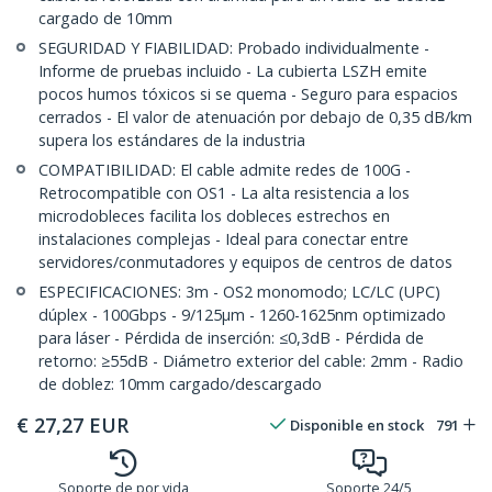
cargado de 10mm
SEGURIDAD Y FIABILIDAD: Probado individualmente -
Informe de pruebas incluido - La cubierta LSZH emite
pocos humos tóxicos si se quema - Seguro para espacios
cerrados - El valor de atenuación por debajo de 0,35 dB/km
supera los estándares de la industria
COMPATIBILIDAD: El cable admite redes de 100G -
Retrocompatible con OS1 - La alta resistencia a los
microdobleces facilita los dobleces estrechos en
instalaciones complejas - Ideal para conectar entre
servidores/conmutadores y equipos de centros de datos
ESPECIFICACIONES: 3m - OS2 monomodo; LC/LC (UPC)
dúplex - 100Gbps - 9/125µm - 1260-1625nm optimizado
para láser - Pérdida de inserción: ≤0,3dB - Pérdida de
retorno: ≥55dB - Diámetro exterior del cable: 2mm - Radio
de doblez: 10mm cargado/descargado
€
27,27
EUR
Disponible en stock
791
Soporte de por vida
Soporte 24/5