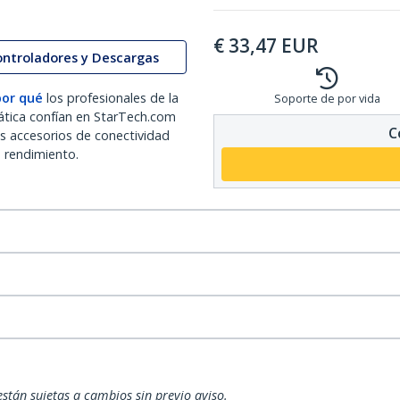
€
33,47
EUR
ontroladores y Descargas
por qué
los profesionales de la
Soporte de por vida
ática confían en StarTech.com
C
os accesorios de conectividad
o rendimiento.
están sujetas a cambios sin previo aviso.