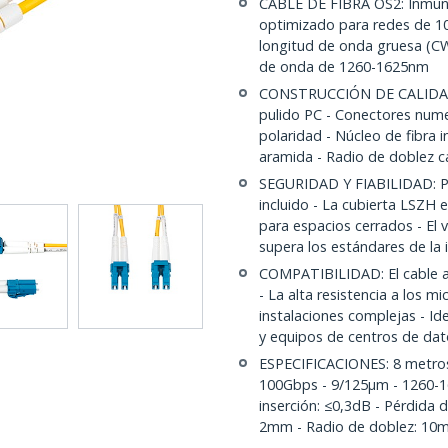
CABLE DE FIBRA OS2: Inmune 
optimizado para redes de 10
longitud de onda gruesa (C
de onda de 1260-1625nm
CONSTRUCCIÓN DE CALIDAD: 
pulido PC - Conectores nume
polaridad - Núcleo de fibra i
aramida - Radio de doblez
SEGURIDAD Y FIABILIDAD: Pr
incluido - La cubierta LSZH
para espacios cerrados - El
supera los estándares de la 
COMPATIBILIDAD: El cable a
- La alta resistencia a los m
instalaciones complejas - I
y equipos de centros de dat
ESPECIFICACIONES: 8 metro
100Gbps - 9/125µm - 1260-1
inserción: ≤0,3dB - Pérdida 
2mm - Radio de doblez: 10