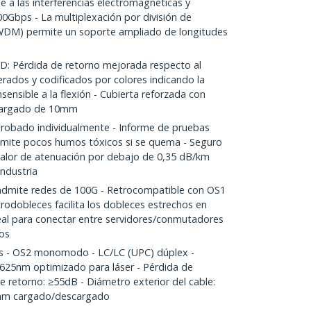
a las interferencias electromagnéticas y
0Gbps - La multiplexación por división de
WDM) permite un soporte ampliado de longitudes
Pérdida de retorno mejorada respecto al
rados y codificados por colores indicando la
nsensible a la flexión - Cubierta reforzada con
 cargado de 10mm
obado individualmente - Informe de pruebas
 emite pocos humos tóxicos si se quema - Seguro
 valor de atenuación por debajo de 0,35 dB/km
industria
dmite redes de 100G - Retrocompatible con OS1
icrodobleces facilita los dobleces estrechos en
deal para conectar entre servidores/conmutadores
os
s - OS2 monomodo - LC/LC (UPC) dúplex -
625nm optimizado para láser - Pérdida de
de retorno: ≥55dB - Diámetro exterior del cable:
mm cargado/descargado