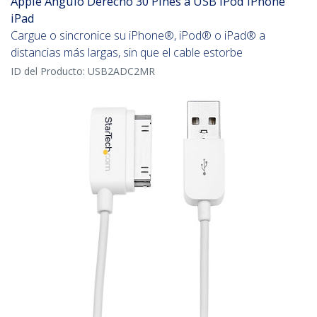
Apple Ángulo Derecho 30 Pines a USB iPod iPhone
iPad
Cargue o sincronice su iPhone®, iPod® o iPad® a
distancias más largas, sin que el cable estorbe
ID del Producto:
USB2ADC2MR