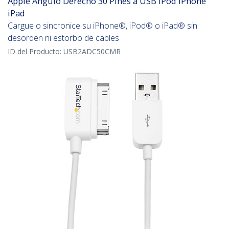
Apple Ángulo Derecho 30 Pines a USB iPod iPhone
iPad
Cargue o sincronice su iPhone®, iPod® o iPad® sin
desorden ni estorbo de cables
ID del Producto:
USB2ADC50CMR