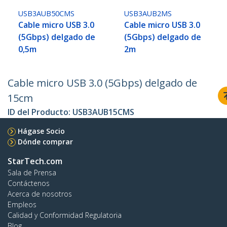
USB3AUB50CMS
USB3AUB2MS
Cable micro USB 3.0
Cable micro USB 3.0
(5Gbps) delgado de
(5Gbps) delgado de
0,5m
2m
Cable micro USB 3.0 (5Gbps) delgado de
15cm
ID del Producto:
USB3AUB15CMS
Hágase Socio
Dónde comprar
StarTech.com
Sala de Prensa
Contáctenos
Acerca de nosotros
Empleos
Calidad y Conformidad Regulatoria
Blog