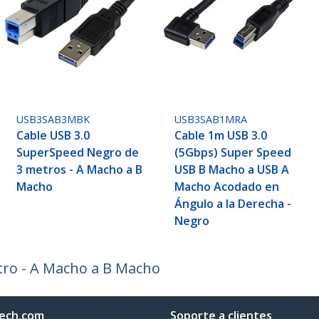
USB3SAB3MBK
USB3SAB1MRA
Cable USB 3.0
Cable 1m USB 3.0
SuperSpeed Negro de
(5Gbps) Super Speed
3 metros - A Macho a B
USB B Macho a USB A
Macho
Macho Acodado en
Ángulo a la Derecha -
Negro
tro - A Macho a B Macho
ech.com
Soporte a clientes