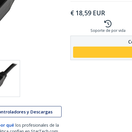
€
18,59
EUR
Soporte de por vida
C
ontroladores y Descargas
por qué
los profesionales de la
ática confían en StarTech.com