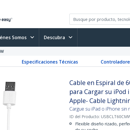
iénes Somos
Descubra
MW
Especificaciones Técnicas
Controladore
Cable en Espiral de 6
para Cargar su iPod i
Apple- Cable Lightni
Cargue su iPad o iPhone sin
ID del Producto:
USBCLT60CM
Flexible diseño rizado, perf
de su coche