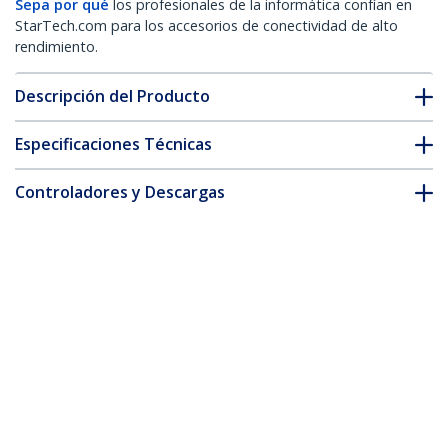
Sepa por qué
los profesionales de la informática confían en
StarTech.com para los accesorios de conectividad de alto
rendimiento.
Descripción del Producto
Especificaciones Técnicas
Controladores y Descargas
FAQ y cumplimiento
Accesorios
* La apariencia y las especificaciones del producto están sujetas
a cambios sin previo aviso.
También podría interesarle