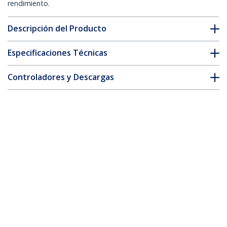
rendimiento.
Descripción del Producto
Especificaciones Técnicas
Controladores y Descargas
FAQ y cumplimiento
Accesorios
* La apariencia y las especificaciones del producto están sujetas
a cambios sin previo aviso.
También podría interesarle