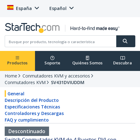
España
Español
Productos
Soporte
Quiénes Somos
Descubra
Home
Conmutadores KVM y accesorios
Conmutadores KVM
SV431DVIUDDM
General
Descripción del Producto
Especificaciones Técnicas
Controladores y Descargas
FAQ y cumplimiento
Descontinuado
Switch Conmutador KVM de 4 Puertos DVI con