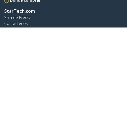
Dónde comprar
StarTech.com
Sala de Prensa
Contáctenos
Acerca de nosotros
Empleos
Calidad y Conformidad Regulatoria
Blog
Soporte a clientes
Base de Conocimiento
Controladores y Descargas
Support FAQs
Soporte
Política de Garantía
Conectar