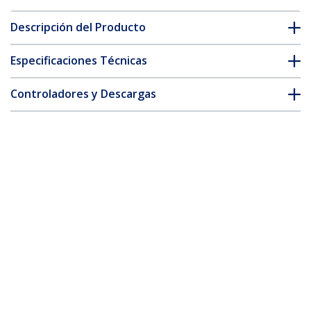
Descripción del Producto
Especificaciones Técnicas
Controladores y Descargas
FAQ y cumplimiento
* La apariencia y las especificaciones del producto están sujetas
a cambios sin previo aviso.
Conmutador Switch KVM IP
Administración Remota 8 Puertos VGA
Serie Serial USB 1920x1440
ID del Producto:
SV841DUSBI
Hágase Socio
Dónde comprar