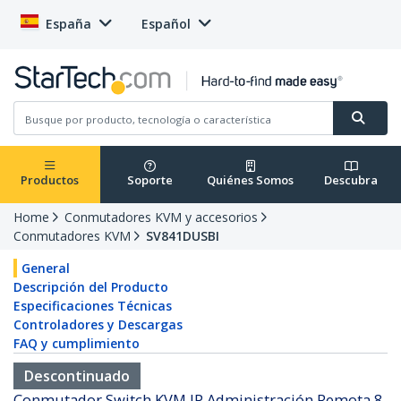
España
Español
Productos
Soporte
Quiénes Somos
Descubra
Home
Conmutadores KVM y accesorios
Conmutadores KVM
SV841DUSBI
General
Descripción del Producto
Especificaciones Técnicas
Controladores y Descargas
FAQ y cumplimiento
Descontinuado
Conmutador Switch KVM IP Administración Remota 8