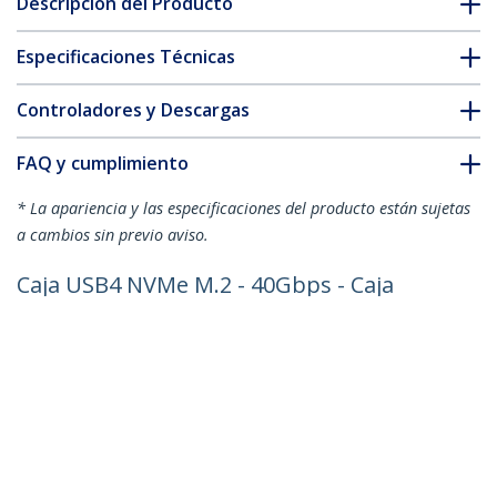
Descripción del Producto
Especificaciones Técnicas
Controladores y Descargas
FAQ y cumplimiento
* La apariencia y las especificaciones del producto están sujetas
a cambios sin previo aviso.
Caja USB4 NVMe M.2 - 40Gbps - Caja
USB Tipo C para SSD - Caja Thunderbolt
para SSD NVMe - Caja Externa para
Unidad de Disco - B+M/M-Key
ID del Producto:
1USB4-NVME-ENCLOSURE
Hágase Socio
Dónde comprar