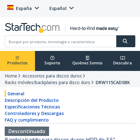
España
Español
Productos
Soporte
Quiénes Somos
Descubra
Home
Accesorios para discos duros
Racks móviles/backplanes para disco duro
DRW115CADSBK
General
Descripción del Producto
Especificaciones Técnicas
Controladores y Descargas
FAQ y cumplimiento
Descontinuado
Bandeja/caddy para discos duros HDD de 3,5"