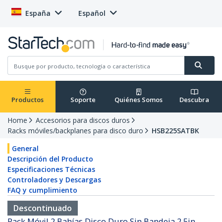
España
Español
Productos
Soporte
Quiénes Somos
Descubra
Home
Accesorios para discos duros
Racks móviles/backplanes para disco duro
HSB225SATBK
General
Descripción del Producto
Especificaciones Técnicas
Controladores y Descargas
FAQ y cumplimiento
Descontinuado
Rack Móvil 2 Bahías Disco Duro Sin Bandeja 2,5in