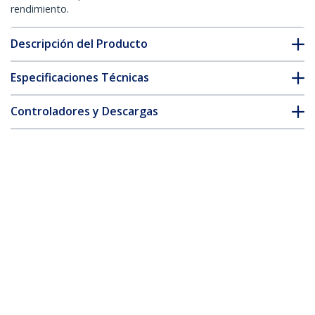
rendimiento.
Descripción del Producto
Especificaciones Técnicas
Controladores y Descargas
FAQ y cumplimiento
Accesorios
* La apariencia y las especificaciones del producto están sujetas
a cambios sin previo aviso.
También podría interesarle