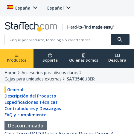
España
Español
Productos
Soporte
Quiénes Somos
Descubra
Home
Accesorios para discos duros
Cajas para unidades externas
SAT3540U3ER
General
Descripción del Producto
Especificaciones Técnicas
Controladores y Descargas
FAQ y cumplimiento
Descontinuado
Caja Torre RAID Matriz Array de Discos Duros 4