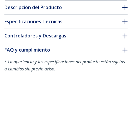
Descripción del Producto
Especificaciones Técnicas
Controladores y Descargas
FAQ y cumplimiento
* La apariencia y las especificaciones del producto están sujetas
a cambios sin previo aviso.
Caja Torre RAID Matriz Array de Discos
Duros 4 Bahías SATA - eSATA USB 3.0
SuperSpeed
ID del Producto:
SAT3540U3ER
Hágase Socio
Dónde comprar