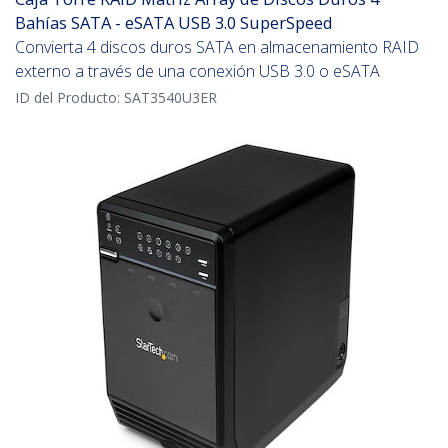
Bahías SATA - eSATA USB 3.0 SuperSpeed
Convierta 4 discos duros SATA en almacenamiento RAID
externo a través de una conexión USB 3.0 o eSATA
ID del Producto:
SAT3540U3ER