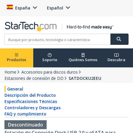
España
Español
Productos
Soporte
Quiénes Somos
Descubra
Home
Accesorios para discos duros
Estaciones de conexión de DD
SATDOCKU2EEU
General
Descripción del Producto
Especificaciones Técnicas
Controladores y Descargas
FAQ y cumplimiento
Descontinuado
Estación de Conexión Dock USB 2.0 y eSATA para