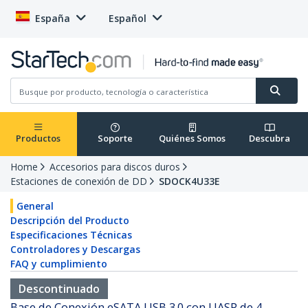
España
Español
Productos
Soporte
Quiénes Somos
Descubra
Home
Accesorios para discos duros
Estaciones de conexión de DD
SDOCK4U33E
General
Descripción del Producto
Especificaciones Técnicas
Controladores y Descargas
FAQ y cumplimiento
Descontinuado
Base de Conexión eSATA USB 3.0 con UASP de 4