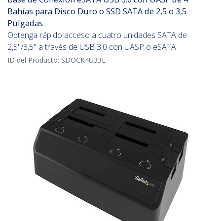
Bahías para Disco Duro o SSD SATA de 2,5 o 3,5
Pulgadas
Obtenga rápido acceso a cuatro unidades SATA de
2,5"/3,5" a través de USB 3.0 con UASP o eSATA
ID del Producto:
SDOCK4U33E