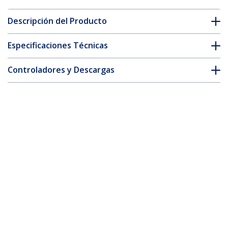
Descripción del Producto
Especificaciones Técnicas
Controladores y Descargas
FAQ y cumplimiento
Accesorios
* La apariencia y las especificaciones del producto están sujetas
a cambios sin previo aviso.
También podría interesarle