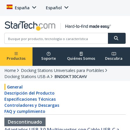
España
Español
Productos
Soporte
Quiénes Somos
Descubra
Home
Docking Stations Universales para Portátiles
Docking Stations USB-A
BNDDKT30CAHV
General
Descripción del Producto
Especificaciones Técnicas
Controladores y Descargas
FAQ y cumplimiento
Descontinuado
Adaptador USB 3.0 Multipuertos con Cable USB-C a