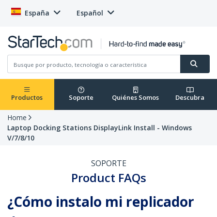
España
Español
Productos
Soporte
Quiénes Somos
Descubra
Home
Laptop Docking Stations DisplayLink Install - Windows
V/7/8/10
SOPORTE
Product FAQs
¿Cómo instalo mi replicador