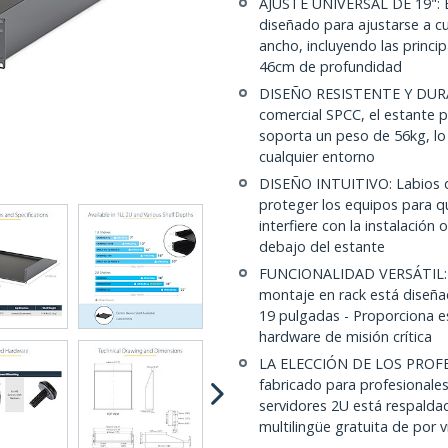
AJUSTE UNIVERSAL DE 19": Es
diseñado para ajustarse a cu
ancho, incluyendo las princi
46cm de profundidad
DISEÑO RESISTENTE Y DURAB
comercial SPCC, el estante p
soporta un peso de 56kg, lo 
cualquier entorno
DISEÑO INTUITIVO: Labios de
proteger los equipos para qu
interfiere con la instalación
debajo del estante
FUNCIONALIDAD VERSÁTIL: Es
montaje en rack está diseña
19 pulgadas - Proporciona e
hardware de misión crítica
LA ELECCIÓN DE LOS PROFE
fabricado para profesionales
servidores 2U está respaldad
multilingüe gratuita de por v