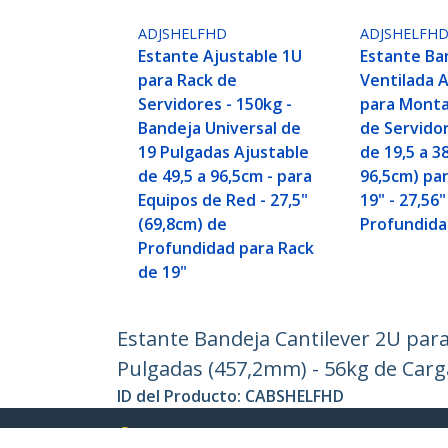
ADJSHELFHD
ADJSHELFH
Estante Ajustable 1U
Estante Ba
para Rack de
Ventilada 
Servidores - 150kg -
para Monta
Bandeja Universal de
de Servidor
19 Pulgadas Ajustable
de 19,5 a 38
de 49,5 a 96,5cm - para
96,5cm) pa
Equipos de Red - 27,5"
19" - 27,56
(69,8cm) de
Profundid
Profundidad para Rack
de 19"
Estante Bandeja Cantilever 2U para
Pulgadas (457,2mm) - 56kg de Carga
ID del Producto:
CABSHELFHD
Hágase Socio
StarT