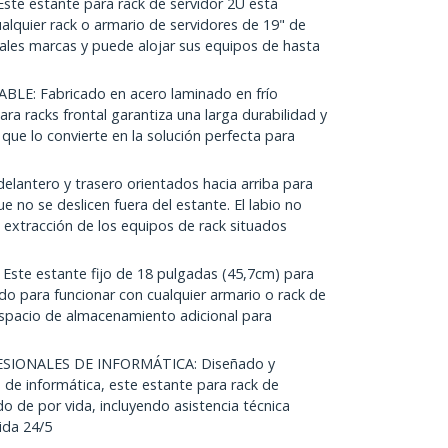
te estante para rack de servidor 2U está
alquier rack o armario de servidores de 19" de
pales marcas y puede alojar sus equipos de hasta
LE: Fabricado en acero laminado en frío
ara racks frontal garantiza una larga durabilidad y
que lo convierte en la solución perfecta para
lantero y trasero orientados hacia arriba para
e no se deslicen fuera del estante. El labio no
 o extracción de los equipos de rack situados
te estante fijo de 18 pulgadas (45,7cm) para
do para funcionar con cualquier armario o rack de
spacio de almacenamiento adicional para
SIONALES DE INFORMÁTICA: Diseñado y
 de informática, este estante para rack de
o de por vida, incluyendo asistencia técnica
ida 24/5