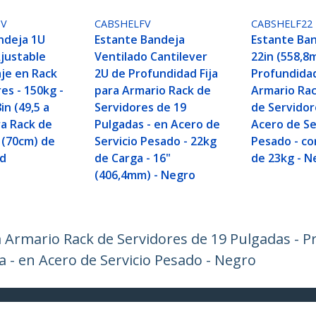
DV
CABSHELFV
CABSHELF22
ndeja 1U
Estante Bandeja
Estante Ba
Ajustable
Ventilado Cantilever
22in (558,8
je en Rack
2U de Profundidad Fija
Profundidad
es - 150kg -
para Armario Rack de
Armario Rac
in (49,5 a
Servidores de 19
de Servidor
ra Rack de
Pulgadas - en Acero de
Acero de Se
" (70cm) de
Servicio Pesado - 22kg
Pesado - co
ad
de Carga - 16"
de 23kg - N
(406,4mm) - Negro
 Armario Rack de Servidores de 19 Pulgadas - Pr
 - en Acero de Servicio Pesado - Negro
ech.com
Soporte a clientes