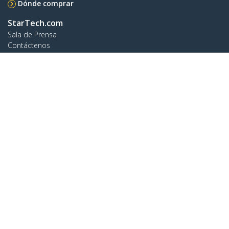
Dónde comprar
StarTech.com
Sala de Prensa
Contáctenos
Acerca de nosotros
Empleos
Calidad y Conformidad Regulatoria
Blog
Soporte a clientes
Base de Conocimiento
Controladores y Descargas
Support FAQs
Soporte
Política de Garantía
Conectar