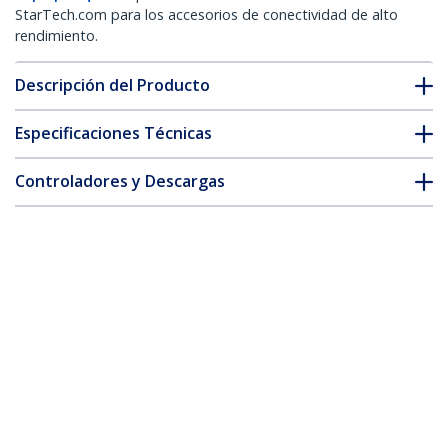
StarTech.com para los accesorios de conectividad de alto
rendimiento.
Descripción del Producto
Especificaciones Técnicas
Controladores y Descargas
FAQ y cumplimiento
* La apariencia y las especificaciones del producto están sujetas
a cambios sin previo aviso.
También podría interesarle