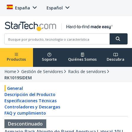
España
Español
Productos
Soporte
Quiénes Somos
Descubra
Home
Gestión de Servidores
Racks de servidores
RK1019SIDEM
General
Descripción del Producto
Especificaciones Técnicas
Controladores y Descargas
FAQ y cumplimiento
Descontinuado
Armario Rack Abierto de Pared Apertura Lateral 10U