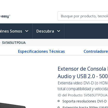
iénes Somos
Descubra
SV565UTPDUA
Especificaciones Técnicas
Controladore
Extensor de Consola
Audio y USB 2.0 - 50
Extienda vídeo DVI-D (o HDM
total compatibilidad y veloci
ID del Producto:
SV565UTPDUA
Soporta resoluciones DVI-D
Extensión hasta 500m (1640pi