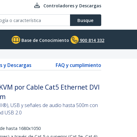
Controladores y Descargas
Busque
Base de Conocimiento
900 814 332
s y Descargas
FAQ y cumplimiento
 KVM por Cable Cat5 Ethernet DVI
0m
I®), USB y señales de audio hasta 500m con
dad USB 2.0
 de hasta 1680x1050
es) a través de Cat 5 o superior (Cat 5e, Cat 6)