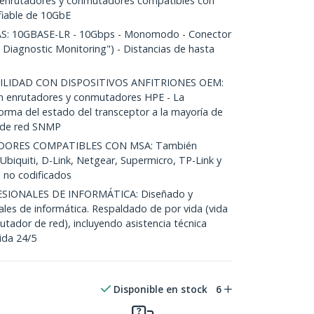
 enrutadores y conmutadores compatibles con
fiable de 10GbE
S: 10GBASE-LR - 10Gbps - Monomodo - Conector
 Diagnostic Monitoring") - Distancias de hasta
LIDAD CON DISPOSITIVOS ANFITRIONES OEM:
en enrutadores y conmutadores HPE - La
rma del estado del transceptor a la mayoría de
n de red SNMP
ORES COMPATIBLES CON MSA: También
biquiti, D-Link, Netgear, Supermicro, TP-Link y
 no codificados
SIONALES DE INFORMÁTICA: Diseñado y
ales de informática. Respaldado de por vida (vida
utador de red), incluyendo asistencia técnica
ida 24/5
Disponible en stock
6