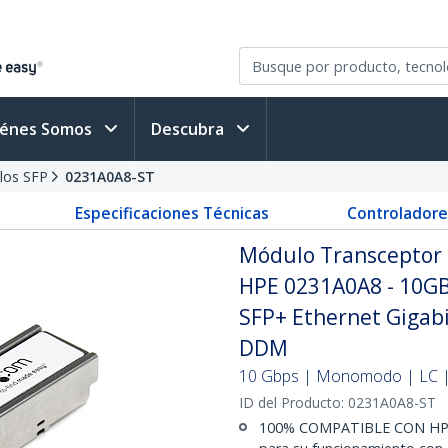
iénes Somos
Descubra
los SFP
0231A0A8-ST
Especificaciones Técnicas
Controladore
Módulo Transceptor 
HPE 0231A0A8 - 10GB
SFP+ Ethernet Gigabi
DDM
10 Gbps | Monomodo | LC | 
ID del Producto:
0231A0A8-ST
100% COMPATIBLE CON HPE 