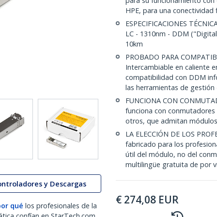
para su funcionamiento con
HPE, para una conectividad 
ESPECIFICACIONES TÉCNICA
LC - 1310nm - DDM ("Digital
10km
PROBADO PARA COMPATIBI
Intercambiable en caliente 
compatibilidad con DDM info
las herramientas de gestió
FUNCIONA CON CONMUTAD
funciona con conmutadores U
otros, que admitan módulos
LA ELECCIÓN DE LOS PROFE
fabricado para los profesion
útil del módulo, no del conm
multilingüe gratuita de por v
ontroladores y Descargas
€
274,08
EUR
por qué
los profesionales de la
ática confían en StarTech.com