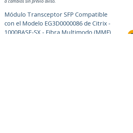
a cambios sin previo aviso.
Módulo Transceptor SFP Compatible
con el Modelo EG3D0000086 de Citrix -
1000BASE-SX - Fibra Multimodo (MMF)
de 1GbE - SFP Ethernet Gigabit de 1Gb -
LC - 550m - 850nm - DDM
ID del Producto:
EG3D0000086-ST
Hágase Socio
Dónde comprar
StarTech.com
Sala de Prensa
Contáctenos
Acerca de nosotros
Empleos
Calidad y Conformidad Regulatoria
Blog