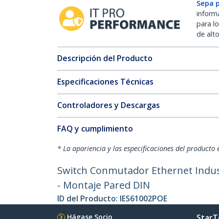
Sepa 
inform
para l
de alt
Descripción del Producto
Especificaciones Técnicas
Controladores y Descargas
FAQ y cumplimiento
* La apariencia y las especificaciones del producto 
Switch Conmutador Ethernet Indust
- Montaje Pared DIN
ID del Producto:
IES61002POE
Hágase Socio
StarT