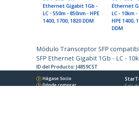
Ethernet Gigabit 1Gb -
Ethernet G
LC - 550m - 850nm - HPE
LC - 10km -
1400, 1700, 1820 DDM
HPE 1400, 1
DDM
Módulo Transceptor SFP compatibl
SFP Ethernet Gigabit 1Gb - LC - 1
ID del Producto:
J4859CST
Hágase Socio
StarT
Dónde comprar
Sala d
Contác
Acerca
Emple
Calida
Blog
StarTech.com Ltd.