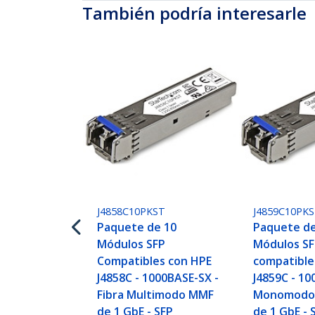
También podría interesarle
J4858C10PKST
J4859C10PK
Paquete de 10
Paquete de
Módulos SFP
Módulos S
Compatibles con HPE
compatible
J4858C - 1000BASE-SX -
J4859C - 10
Fibra Multimodo MMF
Monomodo
de 1 GbE - SFP
de 1 GbE - 