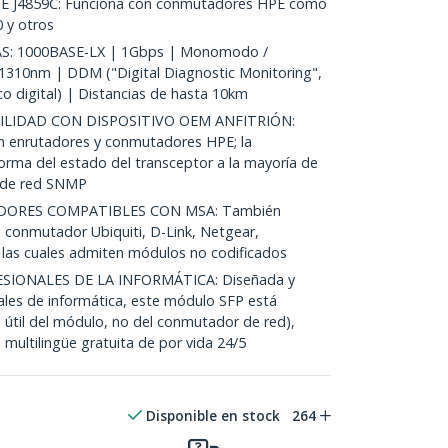
J4859C: Funciona con conmutadores HPE como
 y otros
S: 1000BASE-LX | 1Gbps | Monomodo /
1310nm | DDM ("Digital Diagnostic Monitoring",
o digital) | Distancias de hasta 10km
LIDAD CON DISPOSITIVO OEM ANFITRIÓN:
en enrutadores y conmutadores HPE; la
rma del estado del transceptor a la mayoría de
n de red SNMP
ORES COMPATIBLES CON MSA: También
 conmutador Ubiquiti, D-Link, Netgear,
, las cuales admiten módulos no codificados
SIONALES DE LA INFORMÁTICA: Diseñada y
nales de informática, este módulo SFP está
 útil del módulo, no del conmutador de red),
 multilingüe gratuita de por vida 24/5
Disponible en stock
264