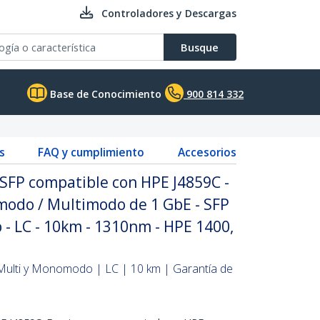
Controladores y Descargas
Busque
Base de Conocimiento
900 814 332
s
FAQ y cumplimiento
Accesorios
SFP compatible con HPE J4859C -
odo / Multimodo de 1 GbE - SFP
 - LC - 10km - 1310nm - HPE 1400,
Multi y Monomodo | LC | 10 km | Garantía de