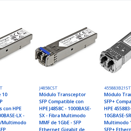
ST
J4858CST
455883B21S
 10
Módulo Transceptor
Módulo Tra
FP
SFP Compatible con
SFP+ Compa
s con HPE
HPE J4858C - 1000BASE-
HPE 455883-
00BASE-LX -
SX - Fibra Multimodo
10GBASE-SR 
/Multimodo
MMF de 1GbE - SFP
Multimodo 
SFP
Ethernet Gigabit de
SFP+ Ethern