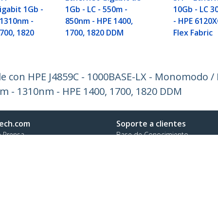
igabit 1Gb -
1Gb - LC - 550m -
10Gb - LC 3
 1310nm -
850nm - HPE 1400,
- HPE 6120X
700, 1820
1700, 1820 DDM
Flex Fabric
e con HPE J4859C - 1000BASE-LX - Monomodo / 
0km - 1310nm - HPE 1400, 1700, 1820 DDM
ech.com
Soporte a clientes
e Prensa
Base de Conocimiento
tenos
Controladores y Descargas
 de nosotros
Support FAQs
os
Soporte
d y Conformidad Regulatoria
Política de Garantía