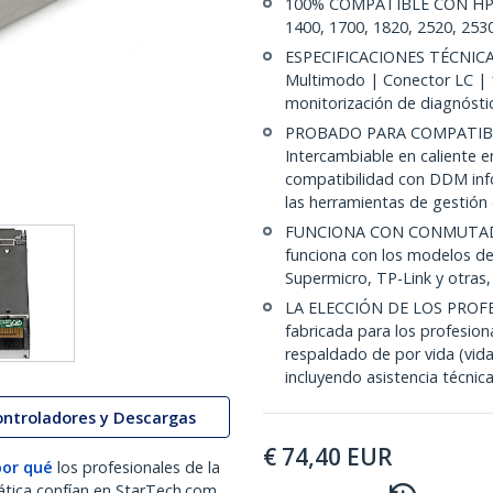
100% COMPATIBLE CON HPE 
1400, 1700, 1820, 2520, 2530
ESPECIFICACIONES TÉCNICA
Multimodo | Conector LC | 
monitorización de diagnóstic
PROBADO PARA COMPATIBI
Intercambiable en caliente 
compatibilidad con DDM info
las herramientas de gestió
FUNCIONA CON CONMUTAD
funciona con los modelos de
Supermicro, TP-Link y otras
LA ELECCIÓN DE LOS PROFE
fabricada para los profesio
respaldado de por vida (vida
incluyendo asistencia técnica
ontroladores y Descargas
€
74,40
EUR
por qué
los profesionales de la
ática confían en StarTech.com