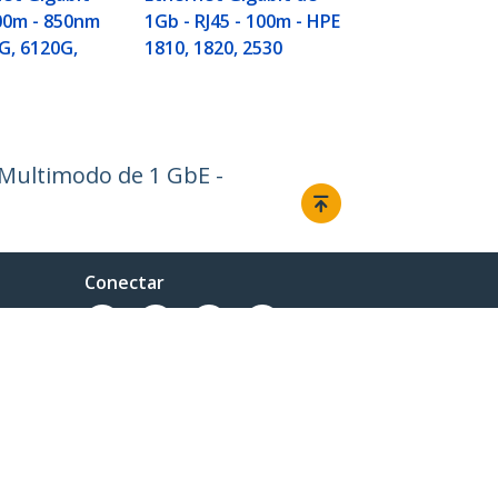
HPE 1810/18
00m - 850nm
1Gb - RJ45 - 100m - HPE
G, 6120G,
1810, 1820, 2530
Multimodo de 1 GbE -
Conectar