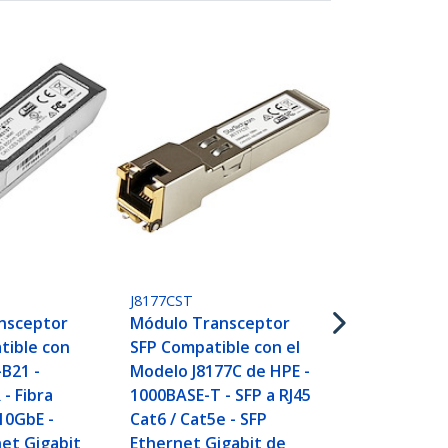
J8177C10PKS
Paquete de 
Módulos
T
J8177CST
Transceptor
nsceptor
Módulo Transceptor
Compatibles
tible con
SFP Compatible con el
J8177C - 100
B21 -
Modelo J8177C de HPE -
SFP a RJ45 C
- Fibra
1000BASE-T - SFP a RJ45
- SFP Ethern
10GbE -
Cat6 / Cat5e - SFP
de 1GbE - RJ
et Gigabit
Ethernet Gigabit de