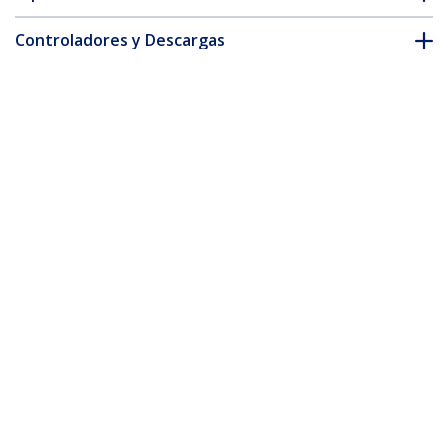
Controladores y Descargas
FAQ y cumplimiento
* La apariencia y las especificaciones del producto están sujetas
a cambios sin previo aviso.
También podría interesarle