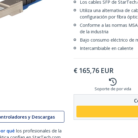
Los cables SFP de StarTech.
Utiliza una alternativa de c
configuración por fibra ópti
Conforme a las normas MSA 
de la industria
Bajo consumo eléctrico de
Intercambiable en caliente
€
165,76
EUR
Soporte de por vida
C
ontroladores y Descargas
por qué
los profesionales de la
ática confían en StarTech.com