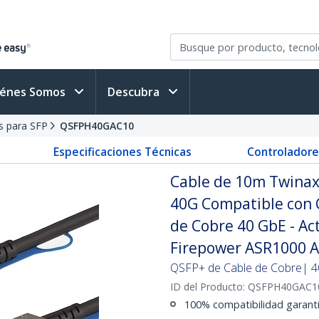
iénes Somos
Descubra
s para SFP
QSFPH40GAC10
Especificaciones Técnicas
Controladore
Cable de 10m Twinax
40G Compatible con
de Cobre 40 GbE - Ac
Firepower ASR1000 
QSFP+ de Cable de Cobre| 40
ID del Producto:
QSFPH40GAC1
100% compatibilidad garan