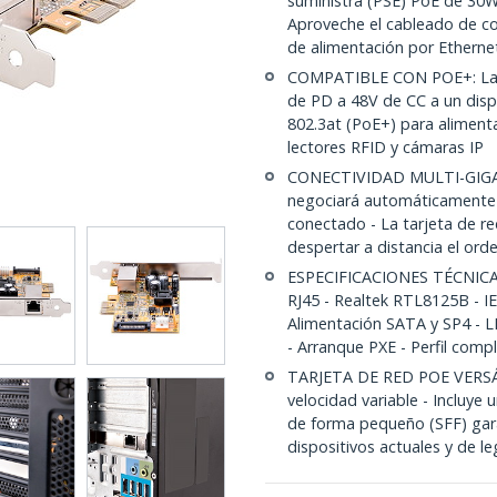
suministra (PSE) PoE de 30W
Aproveche el cableado de cob
de alimentación por Etherne
COMPATIBLE CON POE+: La t
de PD a 48V de CC a un disp
802.3at (PoE+) para aliment
lectores RFID y cámaras IP
CONECTIVIDAD MULTI-GIGABI
negociará automáticamente l
conectado - La tarjeta de 
despertar a distancia el ord
ESPECIFICACIONES TÉCNICA
RJ45 - Realtek RTL8125B - IEE
Alimentación SATA y SP4 - 
- Arranque PXE - Perfil comp
TARJETA DE RED POE VERSÁTI
velocidad variable - Incluye 
de forma pequeño (SFF) gara
dispositivos actuales y de l