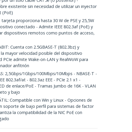
 por un solo cable CAT5e (o posterior) -
re existente sin necesidad de utilizar un inyector
t (PoE)
arjeta proporciona hasta 30 W de PSE y 25,5W
ositivo conectado - Admite IEEE 802.3af (PoE) y
ar dispositivos remotos como puntos de acceso,
T: Cuenta con 2.5GBASE-T (802.3bz) y
a mayor velocidad posible del dispositivo
red PCIe admite Wake-on-LAN y RealWoW para
enador anfitrión
S: 2,5Gbps/1Gbps/100Mbps/10Mbps - NBASE-T -
E 802.3af/at - 802.3az EEE - PCIe 2.1 x1 -
LED de enlace/PoE - Tramas Jumbo de 16K - VLAN
leto y bajo
L: Compatible con Win y Linux - Opciones de
un soporte de bajo perfil para sistemas de factor
ntiza la compatibilidad de la NIC PoE con
egado