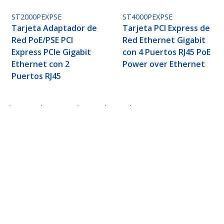
ST2000PEXPSE
ST4000PEXPSE
Tarjeta Adaptador de
Tarjeta PCI Express de
Red PoE/PSE PCI
Red Ethernet Gigabit
Express PCIe Gigabit
con 4 Puertos RJ45 PoE
Ethernet con 2
Power over Ethernet
Puertos RJ45
E de 2,5Gbps - Adaptador Ethernet LAN RJ45 - N
rvidores - Bracket de Perfil Bajo - Win Linux
ech.com
Soporte a clientes
e Prensa
Base de Conocimiento
tenos
Controladores y Descargas
 de nosotros
Support FAQs
os
Soporte
d y Conformidad Regulatoria
Política de Garantía