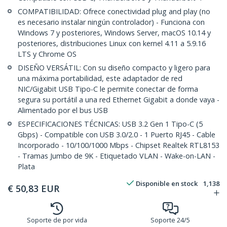
COMPATIBILIDAD: Ofrece conectividad plug and play (no
es necesario instalar ningún controlador) - Funciona con
Windows 7 y posteriores, Windows Server, macOS 10.14 y
posteriores, distribuciones Linux con kernel 4.11 a 5.9.16
LTS y Chrome OS
DISEÑO VERSÁTIL: Con su diseño compacto y ligero para
una máxima portabilidad, este adaptador de red
NIC/Gigabit USB Tipo-C le permite conectar de forma
segura su portátil a una red Ethernet Gigabit a donde vaya -
Alimentado por el bus USB
ESPECIFICACIONES TÉCNICAS: USB 3.2 Gen 1 Tipo-C (5
Gbps) - Compatible con USB 3.0/2.0 - 1 Puerto RJ45 - Cable
Incorporado - 10/100/1000 Mbps - Chipset Realtek RTL8153
- Tramas Jumbo de 9K - Etiquetado VLAN - Wake-on-LAN -
Plata
Disponible en stock
1,138
€
50,83
EUR
Soporte de por vida
Soporte 24/5