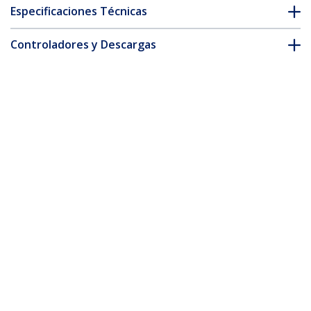
Especificaciones Técnicas
Controladores y Descargas
FAQ y cumplimiento
Accesorios
* La apariencia y las especificaciones del producto están sujetas
a cambios sin previo aviso.
También podría interesarle