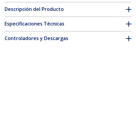
Descripción del Producto
Especificaciones Técnicas
Controladores y Descargas
FAQ y cumplimiento
Accesorios
* La apariencia y las especificaciones del producto están sujetas
a cambios sin previo aviso.
Brazo de Escritorio para Pantalla -
Soporte VESA para Monitor hasta 34"
(8kg) - Soporte VESA Articulado con
Movimiento Total - Hub USB 3.0 de 2