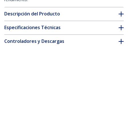
Descripción del Producto
Especificaciones Técnicas
Controladores y Descargas
FAQ y cumplimiento
Accesorios
* La apariencia y las especificaciones del producto están sujetas
a cambios sin previo aviso.
También podría interesarle