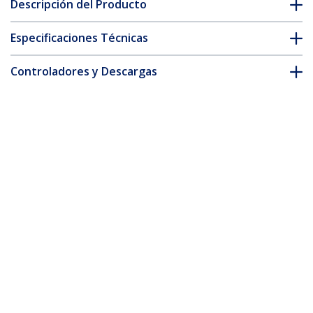
Descripción del Producto
Especificaciones Técnicas
Controladores y Descargas
FAQ y cumplimiento
* La apariencia y las especificaciones del producto están sujetas
a cambios sin previo aviso.
También podría interesarle