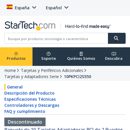
España
Español
Productos
Soporte
Quiénes Somos
Descubra
Home
Tarjetas y Periféricos Adicionales
Tarjetas y Adaptadores Serie
10PKPCI2S550
General
Descripción del Producto
Especificaciones Técnicas
Controladores y Descargas
FAQ y cumplimiento
Descontinuado
Paquete de 10 Tarjetas Adaptadoras PCI de 2 Puertos