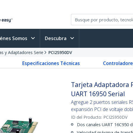
iénes Somos
Descubra
as y Adaptadores Serie
PCI2S950DV
Especificaciones Técnicas
Controladore
Tarjeta Adaptadora P
UART 16950 Serial
Agregue 2 puertos seriales R
expansión PCI de voltaje dob
ID del Producto:
PCI2S950DV
Dos canales UART 16C950 de
Velocidad máxima de transf