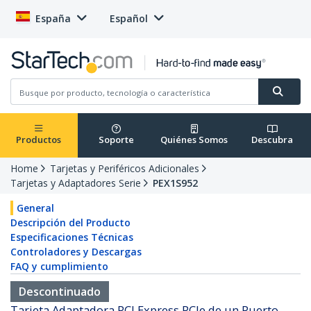
España
Español
Productos
Soporte
Quiénes Somos
Descubra
Home
Tarjetas y Periféricos Adicionales
Tarjetas y Adaptadores Serie
PEX1S952
General
Descripción del Producto
Especificaciones Técnicas
Controladores y Descargas
FAQ y cumplimiento
Descontinuado
Tarjeta Adaptadora PCI Express PCIe de un Puerto