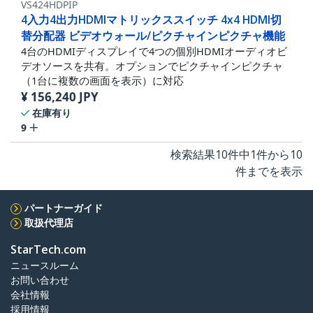
VS424HDPIP
4入力4出力HDMIマトリックススイッチ 4x4 HDMI切
替分配器 ビデオウォール/ピクチャインピクチャ機能
4台のHDMIディスプレイで4つの個別HDMIオーディオビ
デオソースを共有。オプションでピクチャインピクチャ
（1台に複数の画面を表示）に対応
¥
156,240
JPY
在庫有り
9
検索結果10件中1件から10
件までを表示
パートナーガイド
取扱代理店
StarTech.com
ニュースルーム
お問い合わせ
会社情報
採用情報