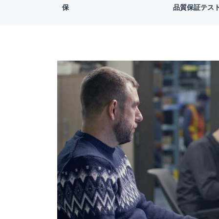
保
品質保証テス