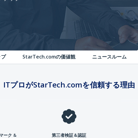
ップ
StarTech.comの価値観
ニュースルーム
ITプロがStarTech.comを信頼する理由
マーク &
第三者検証＆認証