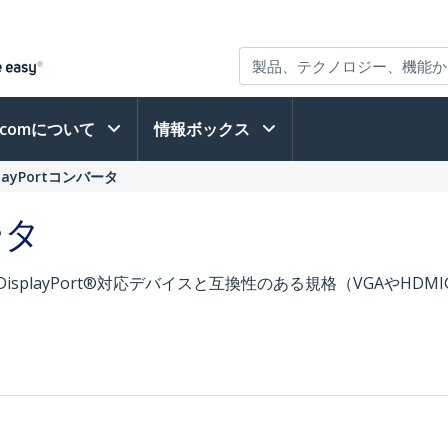
h.comについて
情報ボックス
playPortコンバータ
ータ
、DisplayPort®対応デバイスと互換性のある規格（VGAや