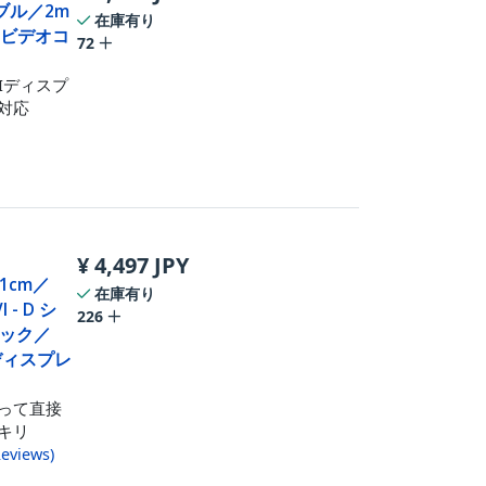
ケーブル／2m
在庫有り
3／ビデオコ
72
MIディスプ
に対応
¥
4,497
JPY
91cm／
在庫有り
- D シ
226
ック／
／ディスプレ
って直接
キリ
eviews
)