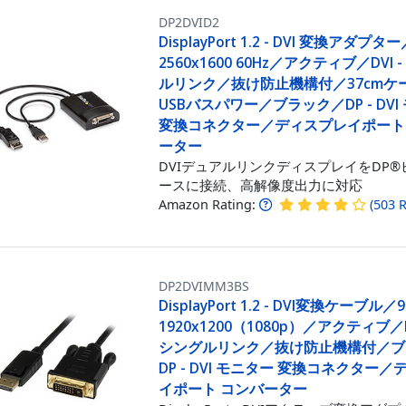
DP2DVID2
DisplayPort 1.2 - DVI 変換アダプタ
2560x1600 60Hz／アクティブ／DVI 
ルリンク／抜け防止機構付／37cmケ
USBバスパワー／ブラック／DP - DVI
変換コネクター／ディスプレイポート
ーター
DVIデュアルリンクディスプレイをDP®
ースに接続、高解像度出力に対応
Amazon Rating:
(
503
R
DP2DVIMM3BS
DisplayPort 1.2 - DVI変換ケーブル／
1920x1200（1080p）／アクティブ／DV
シングルリンク／抜け防止機構付／ブ
DP - DVI モニター 変換コネクター
イポート コンバーター