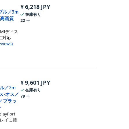
¥
6,218
JPY
ケーブル／3m
在庫有り
／高画質
22
DMIディス
オに対応
eviews
)
¥
9,601
JPY
ーブル／2m
在庫有り
オス-オス／
79
ィオ／ブラッ
ー
ayPort
プレイに接