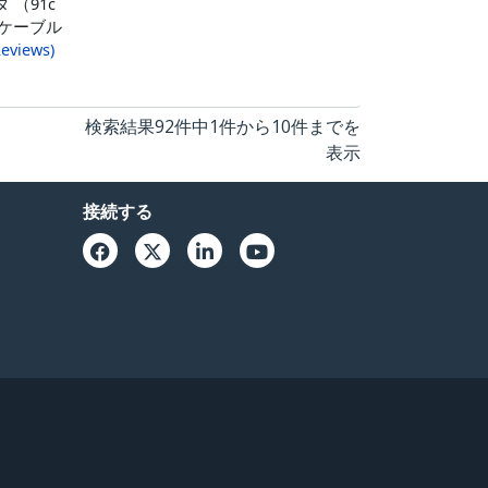
タ （91c
ケーブル
eviews
)
検索結果92件中1件から10件までを
表示
接続する