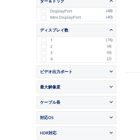
ター＆ドック
(
48
)
DisplayPort
(
40
)
Mini DisplayPort
ディスプレイ数
(
76
)
1
(
4
)
2
(
6
)
3
(
2
)
4
ビデオ出力ポート
最大解像度
ケーブル長
対応OS
HDR対応