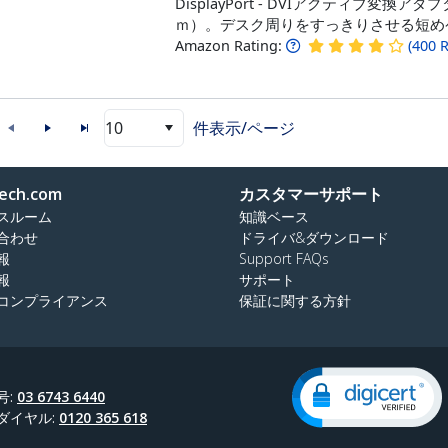
DisplayPort ‐ DVIアクティブ変換アダプ
ｍ）。デスク周りをすっきりさせる短め
Amazon Rating:
(
400
R
10
件表示/ページ
ech.com
カスタマーサポート
スルーム
知識ベース
合わせ
ドライバ&ダウンロード
報
Support FAQs
報
サポート
コンプライアンス
保証に関する方針
号:
03 6743 6440
ダイヤル:
0120 365 618