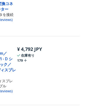
 変換コネ
ーター
ニタを接続
Reviews
)
¥
4,792
JPY
／3m／
在庫有り
- D シ
179
ック／
／ディスプレ
ディスプレ
ーブル
Reviews
)