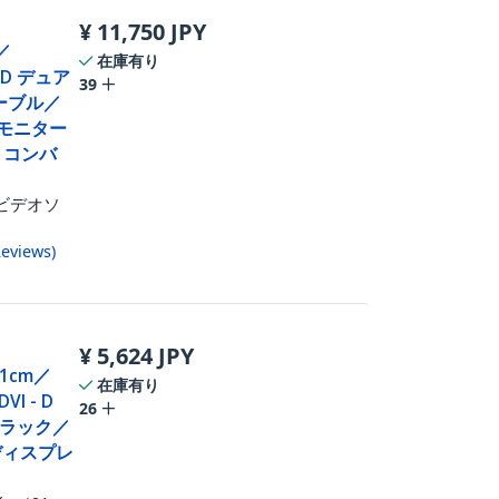
¥
11,750
JPY
ー／
在庫有り
- D デュア
39
ーブル／
 モニター
 コンバ
ビデオソ
eviews
)
¥
5,624
JPY
91cm／
在庫有り
I - D
26
ラック／
／ディスプレ