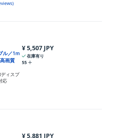
eviews
)
¥
5,507
JPY
ケーブル／1m
在庫有り
／高画質
55
MIディスプ
対応
¥
5,881
JPY