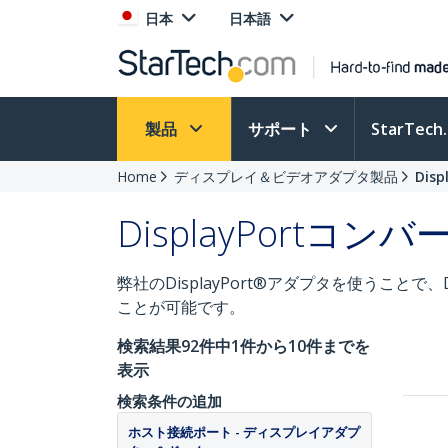
日本
日本語
製品
サポート
StarTec
Home
ディスプレイ＆ビデオアダプタ製品
Dis
DisplayPortコンバ
弊社のDisplayPort®アダプタを使うことで
ことが可能です。
検索結果92件中1件から10件までを
表示
検索条件の追加
ホスト接続ポート - ディスプレイアダプ