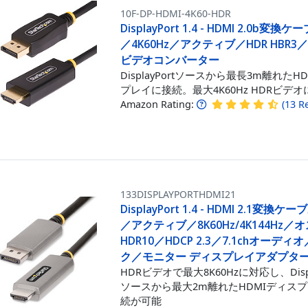
10F-DP-HDMI-4K60-HDR
DisplayPort 1.4 - HDMI 2.0b変換
／4K60Hz／アクティブ／HDR HBR3
ビデオコンバーター
DisplayPortソースから最長3m離れたH
プレイに接続。最大4K60Hz HDRビデ
Amazon Rating:
(
13
R
133DISPLAYPORTHDMI21
DisplayPort 1.4 - HDMI 2.1変換ケ
／アクティブ／8K60Hz/4K144Hz／
HDR10／HDCP 2.3／7.1chオーデ
ク／モニター ディスプレイアダプタ
HDRビデオで最大8K60Hzに対応し、Displ
ソースから最大2m離れたHDMIディス
続が可能