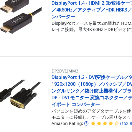
DisplayPort 1.4 - HDMI 2.0b変換
／4K60Hz／アクティブ／HDR HBR
ンバーター
DisplayPortソースを最大2m離れたHD
レイに接続。最大4K 60Hz HDRビデオ
DP2DVI2MM3
DisplayPort 1.2 - DVI変換ケーブル／
1920x1200（1080p）／パッシブ／DVI 
ングルリンク／抜け防止機構付／ブラ
DP - DVI モニター 変換コネクター
イポート コンバーター
パソコンを短めのアダプタケーブルを使
モニターに接続し、ケーブル周りをスッ
Amazon Rating:
(
152
R