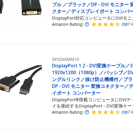
ブル ／ブラック／DP - DVI モニター
クター／ディスプレイポート コンバ
DisplayPort対応コンピュータにDVIモ
Amazon Rating:
(
987
DP2DVIMM10
DisplayPort 1.2 - DVI変換ケーブル
1920x1200（1080p）／パッシブ／DVI 
ングルリンク／抜け防止機構付／ブラ
DP - DVI モニター 変換コネクター
イポート コンバーター
DisplayPort®搭載コンピュータにDVI
イを接続するDisplayPort－DVI変換ケ
Amazon Rating:
(
987