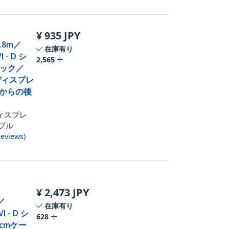
¥
935
JPY
1.8m／
在庫有り
- D シ
2,565
ック／
／ディスプレ
6からの後
ディスプレ
ーブル
eviews
)
¥
2,473
JPY
ー／
在庫有り
 - D シ
628
cmケー