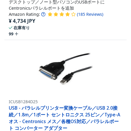
デスクトップ／ノート型パソコンのUSBポートに
Centronicsパラレルポートを追加
Amazon Rating:
(
185
Reviews
)
¥
4,734
JPY
在庫有り
99
ICUSB1284D25
USB - パラレルプリンター変換ケーブル／USB 2.0接
続／1.8m／1ポート セントロニクス 25ピン／Type-A
オス - Centronics メス／各種OS対応／パラレルポー
ト コンバーター アダプター