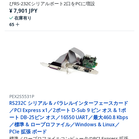
びRS-232Cシリアルポート2口をPCに増設
¥
7,901
JPY
在庫有り
65
PEX2S5531P
RS232C シリアル & パラレルインターフェースカード
／PCI Express x1／2ポート D-Sub 9 ピン オス & 1ポ
ート DB-25ピン オス／16550 UART／最大460.8 Kbps
／標準 & ロープロファイル／Windows & Linux／
PCIe 拡張 ボード
標準／ロープロファイルコンピュータのPCI Express 拡張