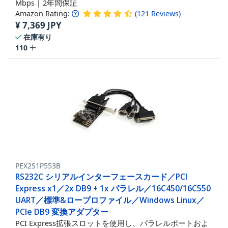
Mbps | 2年間保証
Amazon Rating:
(
121
Reviews
)
¥
7,369
JPY
在庫有り
110
PEX2S1P553B
RS232C シリアルインターフェースカード／PCI
Express x1／2x DB9 + 1x パラレル／16C450/16C550
UART／標準&ロープロファイル／Windows Linux／
PCIe DB9 変換アダプター
PCI Express拡張スロットを使用し、パラレルポートおよ