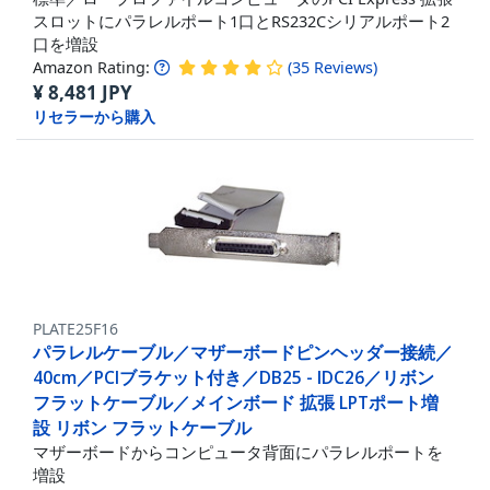
スロットにパラレルポート1口とRS232Cシリアルポート2
口を増設
Amazon Rating:
(
35
Reviews
)
¥
8,481
JPY
リセラーから購入
PLATE25F16
パラレルケーブル／マザーボードピンヘッダー接続／
40cm／PCIブラケット付き／DB25 - IDC26／リボン
フラットケーブル／メインボード 拡張 LPTポート増
設 リボン フラットケーブル
マザーボードからコンピュータ背面にパラレルポートを
増設