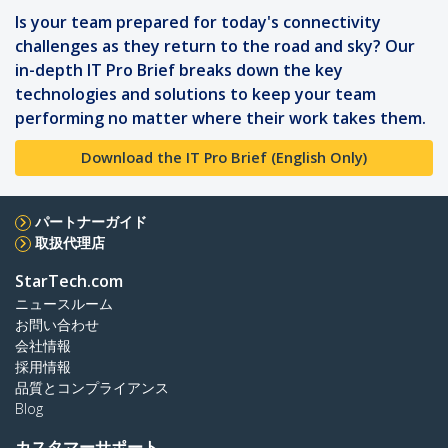
Is your team prepared for today's connectivity
challenges as they return to the road and sky? Our
in-depth
IT Pro Brief
breaks down the key
technologies and solutions to keep your team
performing no matter where their work takes them.
Download the IT Pro Brief (English Only)
パートナーガイド
取扱代理店
StarTech.com
ニュースルーム
お問い合わせ
会社情報
採用情報
品質とコンプライアンス
Blog
カスタマーサポート